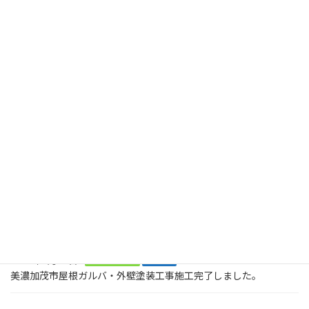
美濃加茂市O様邸にて外壁工事が開始します！高圧洗浄を施工致しました
2024年9月18日
最近の投稿
2026年8月2日
塗装工事
木製のデッキに屋根も木製で取り付けてくださいとのご依頼で
す。美濃加茂市、
2026年8月2日
塗装工事
お庭に木でデッキを作ってくださいとの大工工事のご依頼です。ま
ずは、土台です。美濃加茂市
2026年2月21日
屋根・板金工事
塗装工事
美濃加茂市屋根ガルバ・外壁塗装工事施工完了しました。