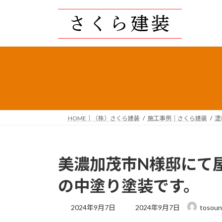
コ
ナ
ン
ビ
テ
ゲ
ン
ー
ツ
シ
へ
ョ
ス
ン
キ
に
ッ
移
プ
動
HOME｜（株）さくら建装
施工事例｜さくら建装
塗
美濃加茂市N様邸にて
の中塗り塗装です。
最
2024年9月7日
2024年9月7日
tosoun
終