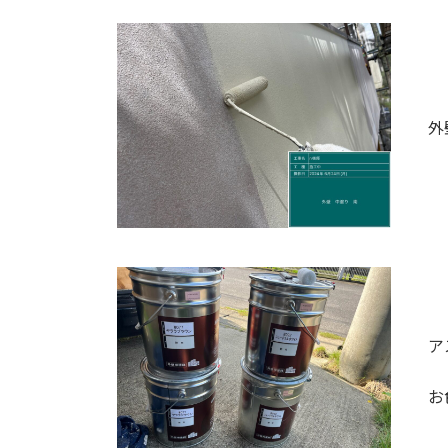
外
ア
お