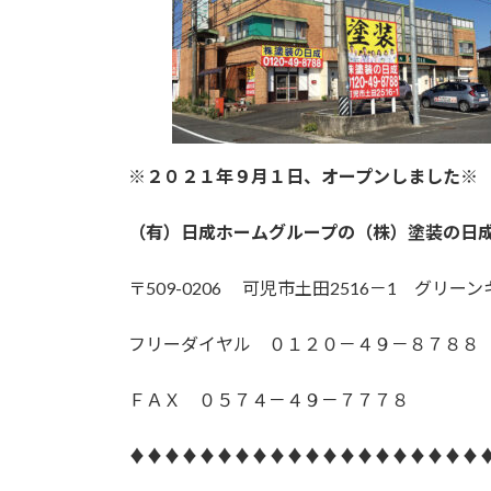
※２０２１年９月１日、オープンしました
（有）日成ホームグループの（株）塗装の日
〒509-0206 可児市土田2516－1 グリ
フリーダイヤル ０１２０－４９－８７８８
ＦＡＸ ０５７４－４９－７７７８
♦♦♦♦♦♦♦♦♦♦♦♦♦♦♦♦♦♦♦♦