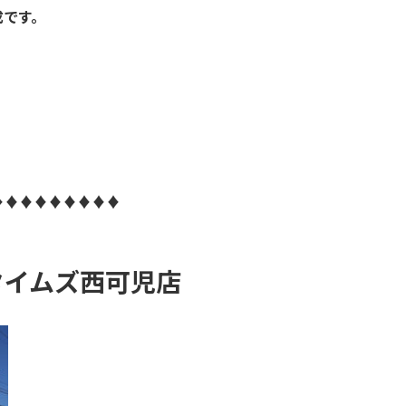
成です。
♦♦♦♦♦♦♦♦♦
タイムズ西可児店