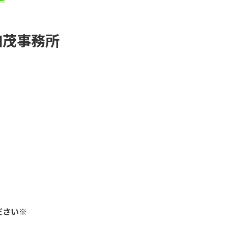
加茂事務所
ださい※