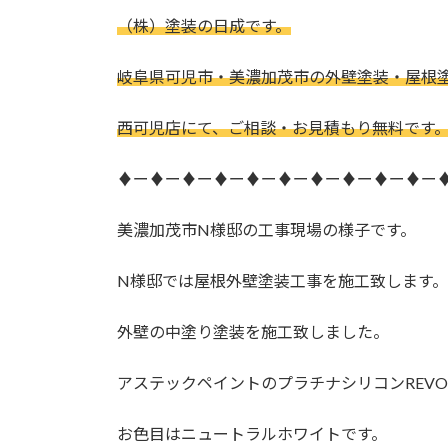
更
（株）塗装の日成です。
新
日
時
岐阜県可児市・美濃加茂市の外壁塗装・屋根
:
西可児店にて、ご相談・お見積もり無料です
♦ー♦ー♦ー♦ー♦ー♦ー♦ー♦ー♦ー♦ー
美濃加茂市N様邸の工事現場の様子です。
N様邸では屋根外壁塗装工事を施工致します。
外壁の中塗り塗装を施工致しました。
アステックペイントのプラチナシリコンREV
お色目はニュートラルホワイトです。