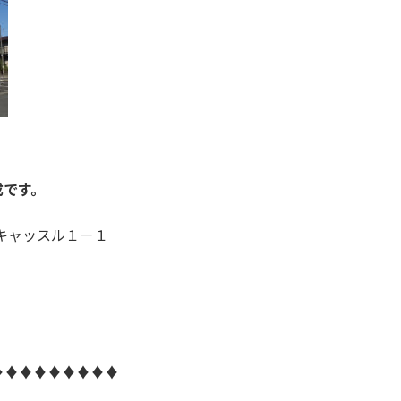
※
成です。
ーンキャッスル１－１
♦♦♦♦♦♦♦♦♦