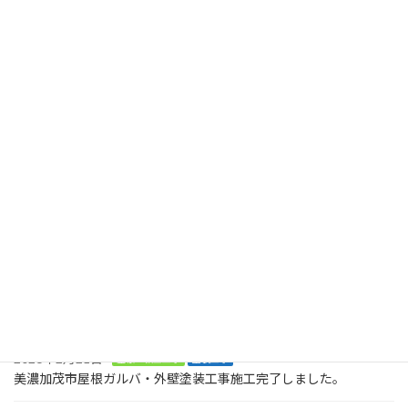
美濃加茂市T様邸にて養生作業が完了致しました
2024年11月6日
最近の投稿
2026年8月2日
塗装工事
木製のデッキに屋根も木製で取り付けてくださいとのご依頼で
す。美濃加茂市、
2026年8月2日
塗装工事
お庭に木でデッキを作ってくださいとの大工工事のご依頼です。ま
ずは、土台です。美濃加茂市
2026年2月21日
屋根・板金工事
塗装工事
美濃加茂市屋根ガルバ・外壁塗装工事施工完了しました。