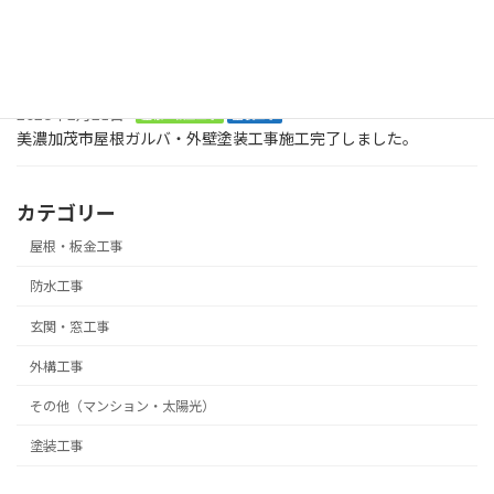
2026年8月2日
塗装工事
お庭に木でデッキを作ってくださいとの大工工事のご依頼です。ま
ずは、土台です。美濃加茂市
2026年2月21日
屋根・板金工事
塗装工事
美濃加茂市屋根ガルバ・外壁塗装工事施工完了しました。
カテゴリー
屋根・板金工事
防水工事
玄関・窓工事
外構工事
その他（マンション・太陽光）
塗装工事