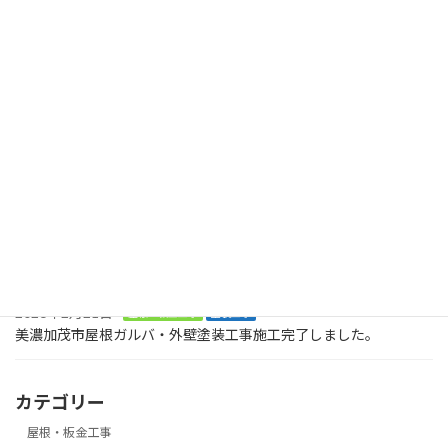
美濃加茂町 屋根外壁塗装 高圧洗浄
2024年5月10日
最近の投稿
2026年8月2日
塗装工事
木製のデッキに屋根も木製で取り付けてくださいとのご依頼で
す。美濃加茂市、
2026年8月2日
塗装工事
お庭に木でデッキを作ってくださいとの大工工事のご依頼です。ま
ずは、土台です。美濃加茂市
2026年2月21日
屋根・板金工事
塗装工事
美濃加茂市屋根ガルバ・外壁塗装工事施工完了しました。
カテゴリー
屋根・板金工事