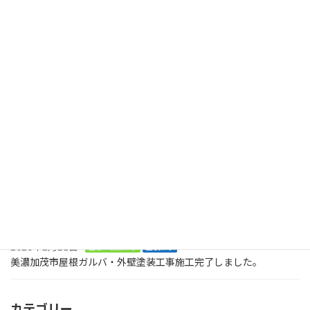
美濃加茂町 屋根外壁塗装 軒天上塗り
2024年5月10日
最近の投稿
2026年8月2日
塗装工事
木製のデッキに屋根も木製で取り付けてくださいとのご依頼で
す。美濃加茂市、
2026年8月2日
塗装工事
お庭に木でデッキを作ってくださいとの大工工事のご依頼です。ま
ずは、土台です。美濃加茂市
2026年2月21日
屋根・板金工事
塗装工事
美濃加茂市屋根ガルバ・外壁塗装工事施工完了しました。
カテゴリー