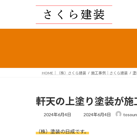
コ
ナ
ン
ビ
テ
ゲ
ン
ー
ツ
シ
へ
ョ
ス
ン
キ
に
ッ
移
プ
動
HOME｜（株）さくら建装
施工事例｜さくら建装
塗
軒天の上塗り塗装が施
最
2024年6月4日
2024年6月4日
tosoun
終
更
（株）塗装の日成です。
新