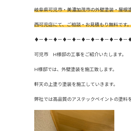
日
時
岐阜県可児市・美濃加茂市の外壁塗装・屋根
:
西可児店にて、ご相談・お見積もり無料です
♦ー♦ー♦ー♦ー♦ー♦ー♦ー♦ー♦ー♦ー
可児市 H様邸の工事をご紹介いたします。
H様邸では、外壁塗装を施工致します。
軒天の上塗り塗装を施工していきます。
弊社では高品質のアステックペイントの塗料