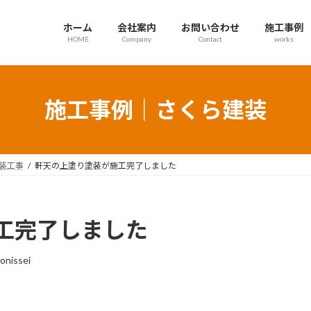
ホーム
会社案内
お問い合わせ
施工事例
HOME
Company
Contact
works
施工事例｜さくら建装
装工事
軒天の上塗り塗装が施工完了しました
工完了しました
onissei