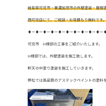
日
時
岐阜県可児市・美濃加茂市の外壁塗装・屋根
:
西可児店にて、ご相談・お見積もり無料です
♦ー♦ー♦ー♦ー♦ー♦ー♦ー♦ー♦ー♦ー
可児市 H様邸の工事をご紹介いたします。
H様邸では、外壁塗装を施工致します。
軒天の中塗り塗装を施工していきます。
弊社では高品質のアステックペイントの塗料