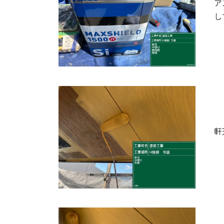
ア
し
軒