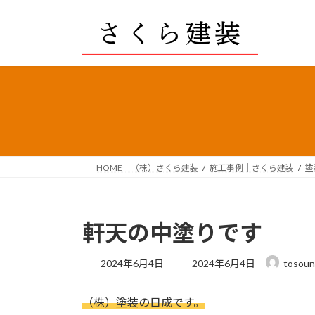
コ
ナ
ン
ビ
テ
ゲ
ン
ー
ツ
シ
へ
ョ
ス
ン
キ
に
ッ
移
プ
動
HOME｜（株）さくら建装
施工事例｜さくら建装
塗
軒天の中塗りです
最
2024年6月4日
2024年6月4日
tosoun
終
更
（株）塗装の日成です。
新