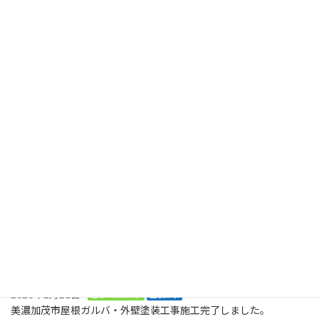
美濃加茂市 水切りの塗り１回目・２回目塗装完了しました
2024年6月22日
最近の投稿
2026年8月2日
塗装工事
木製のデッキに屋根も木製で取り付けてくださいとのご依頼で
す。美濃加茂市、
2026年8月2日
塗装工事
お庭に木でデッキを作ってくださいとの大工工事のご依頼です。ま
ずは、土台です。美濃加茂市
2026年2月21日
屋根・板金工事
塗装工事
美濃加茂市屋根ガルバ・外壁塗装工事施工完了しました。