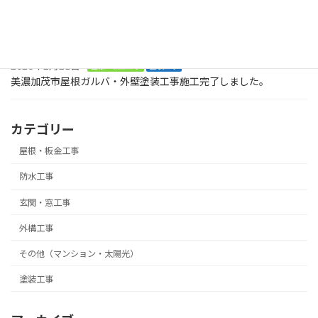
2026年8月2日
塗装工事
お庭に木でデッキを作ってくださいとの大工工事のご依頼です。ま
ずは、土台です。美濃加茂市
2026年2月21日
屋根・板金工事
塗装工事
美濃加茂市屋根ガルバ・外壁塗装工事施工完了しました。
カテゴリー
屋根・板金工事
防水工事
玄関・窓工事
外構工事
その他（マンション・太陽光）
塗装工事