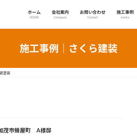
ホーム
会社案内
お問い合わせ
施工事例
HOME
Company
Contact
works
施工事例｜さくら建装
壁塗装
加茂市蜂屋町 A様邸