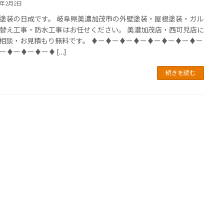
4年2月2日
塗装の日成です。 岐阜県美濃加茂市の外壁塗装・屋根塗装・ガル
替え工事・防水工事はお任せください。 美濃加茂店・西可児店に
相談・お見積もり無料です。 ♦ー♦ー♦ー♦ー♦ー♦ー♦ー♦ー
ー♦ー♦ー♦ー♦ […]
続きを読む